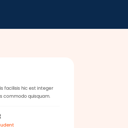
s facilisis hic est integer
tis commodo quisquam.
t
udent