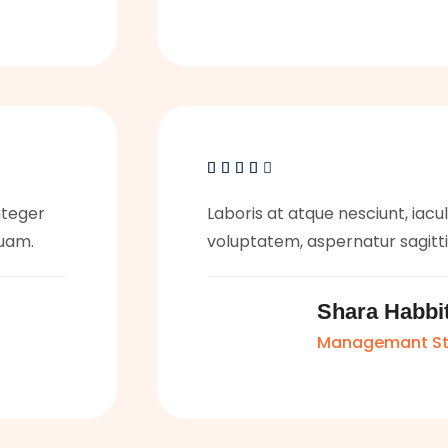





integer
Laboris at atque nesciunt, iaculi
uam.
voluptatem, aspernatur sagit
Shara Habbi
Managemant St