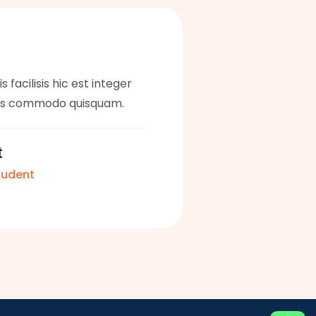
s facilisis hic est integer
tis commodo quisquam.
t
udent