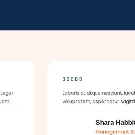





integer
Laboris at atque nesciunt, iaculi
uam.
voluptatem, aspernatur sagit
Shara Habbi
Managemant St