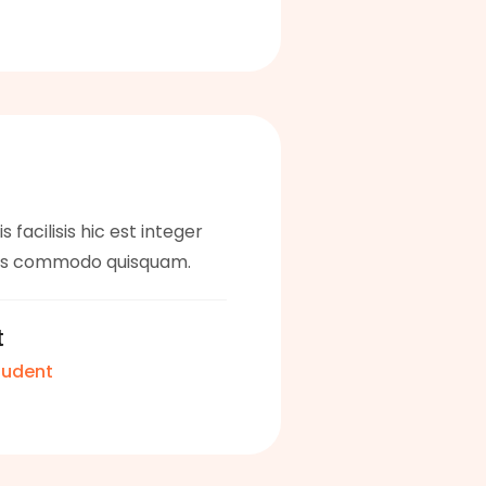
s facilisis hic est integer
tis commodo quisquam.
t
udent