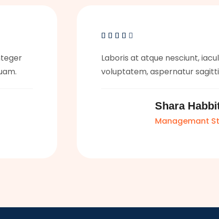





integer
Laboris at atque nesciunt, iaculi
uam.
voluptatem, aspernatur sagit
Shara Habbi
Managemant St